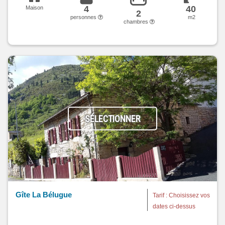
4
40
Maison
2
personnes
m2
chambres
SÉLECTIONNER
Gîte La Bélugue
Tarif : Choisissez vos
dates ci-dessus