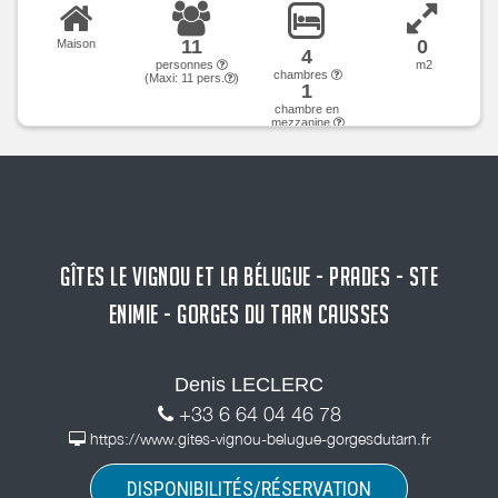
11
0
Maison
4
personnes
m2
chambres
(Maxi:
11
pers.
)
1
chambre en
mezzanine
GÎTES LE VIGNOU ET LA BÉLUGUE - PRADES - STE
ENIMIE - GORGES DU TARN CAUSSES
Denis LECLERC
+33 6 64 04 46 78
https://www.gites-vignou-belugue-gorgesdutarn.fr
DISPONIBILITÉS/RÉSERVATION