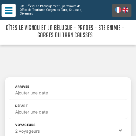
Site Officiel de l'hébergement
, partenaire de
Office de Tourisme Gorges du Tarn, Causses,
Cévennes
GÎTES LE VIGNOU ET LA BÉLUGUE - PRADES - STE ENIMIE -
GORGES DU TARN CAUSSES
ARRIVÉE
Ajouter une date
DÉPART
Ajouter une date
VOYAGEURS
2 voyageurs